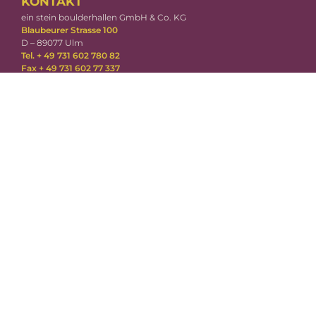
KONTAKT
ein stein boulderhallen GmbH & Co. KG
Blaubeurer Strasse 100
D – 89077 Ulm
Tel. + 49 731 602 780 82
Fax + 49 731 602 77 337
ulm@einstein-boulder.com
ÖFFNUNGSZEITEN
Mo-Fr: 10-23 Uhr
Sa-So: 10-22 Uhr
DOWNLOADS
Einverständniserklärung für Minderjährige
RECHTLICHES
Impressum
Datenschutzerklärung
Vertragsbedingungen
AGBs Onlineshop
EINSTEIN GROUP
einstein Ulm
einstein Neu-Ulm
einstein München