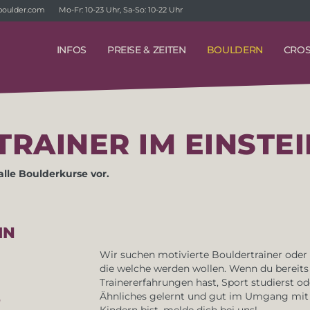
boulder.com
Mo-Fr: 10-23 Uhr, Sa-So: 10-22 Uhr
INFOS
PREISE & ZEITEN
BOULDERN
CROS
TRAINER IM EINSTE
alle Boulderkurse vor.
IN
Wir suchen motivierte Bouldertrainer oder 
die welche werden wollen. Wenn du bereits
Trainererfahrungen hast, Sport studierst od
Ähnliches gelernt und gut im Umgang mit
Kindern bist, melde dich bei uns!