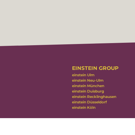
EINSTEIN GROUP
einstein Ulm
einstein Neu-Ulm
einstein München
einstein Duisburg
einstein Recklinghausen
einstein Düsseldorf
einstein Köln