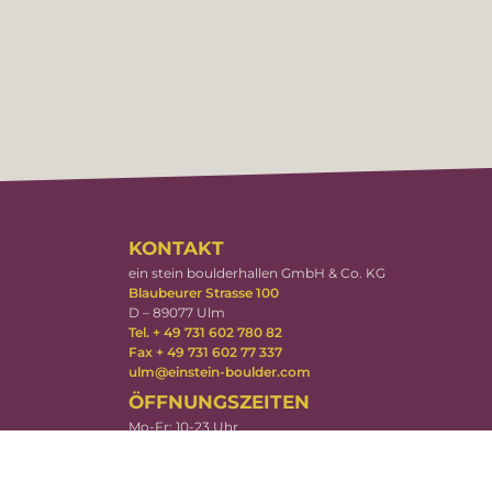
KONTAKT
ein stein boulderhallen GmbH & Co. KG
Blaubeurer Strasse 100
D – 89077 Ulm
Tel. + 49 731 602 780 82
Fax + 49 731 602 77 337
ulm@einstein-boulder.com
ÖFFNUNGSZEITEN
Mo-Fr: 10-23 Uhr
Sa-So: 10-22 Uhr
DOWNLOADS