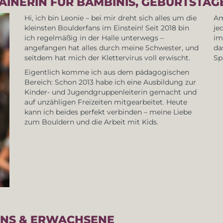
AINERIN FÜR BAMBINIS, GEBURTSTA
Hi, ich bin Leonie – bei mir dreht sich alles um die
Am
kleinsten Boulderfans im Einstein! Seit 2018 bin
je
ich regelmäßig in der Halle unterwegs –
im
angefangen hat alles durch meine Schwester, und
da
seitdem hat mich der Klettervirus voll erwischt.
Sp
Eigentlich komme ich aus dem pädagogischen
Bereich: Schon 2013 habe ich eine Ausbildung zur
Kinder- und Jugendgruppenleiterin gemacht und
auf unzähligen Freizeiten mitgearbeitet. Heute
kann ich beides perfekt verbinden – meine Liebe
zum Bouldern und die Arbeit mit Kids.
ENS & ERWACHSENE