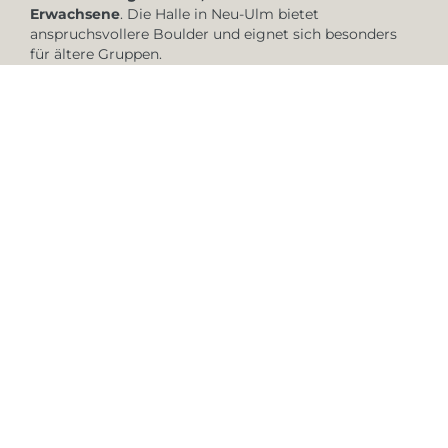
Erwachsene
. Die Halle in Neu-Ulm bietet
anspruchsvollere Boulder und eignet sich besonders
für ältere Gruppen.
Empfohlenes Alter:
ab
12 Jahren
Möglicher Veranstaltungsbeginn:
auf Anfrage
(für größere Gruppen)
Reguläre Öffnungszeit werktags:
ab 14:00 Uhr
Gewünschte Halle: Welche unserer nahegelegenen
Hallen möchtet ihr besuchen?
*
Gewünschtes Datum: Wann möchtet ihr zu uns
kommen? (Wenn es noch nicht feststeht, nutzt die
Kommentarzeile ganz unten)
*
Ankunftszeit: Wann möchtet ihr bei uns in der Halle