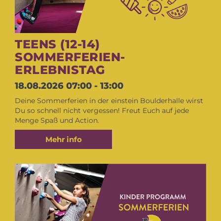
TEENS (12-14)
SOMMERFERIEN-
ERLEBNISTAG
18.08.2026
07:00 - 13:00
Deine Sommerferien in der einstein Boulderhalle wirst
Du so schnell nicht vergessen! Freut Euch auf jede
Menge Spaß und Action.
Mehr info