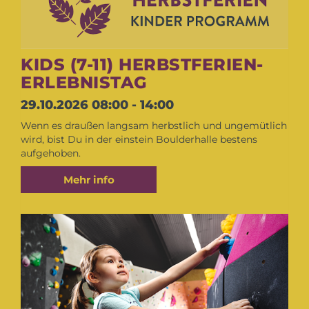
KIDS (7-11) HERBSTFERIEN-
ERLEBNISTAG
29.10.2026
08:00 - 14:00
Wenn es draußen langsam herbstlich und ungemütlich
wird, bist Du in der einstein Boulderhalle bestens
aufgehoben.
Mehr info