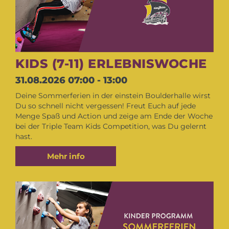
KIDS (7-11) ERLEBNISWOCHE
31.08.2026
07:00 - 13:00
Deine Sommerferien in der einstein Boulderhalle wirst
Du so schnell nicht vergessen! Freut Euch auf jede
Menge Spaß und Action und zeige am Ende der Woche
bei der Triple Team Kids Competition, was Du gelernt
hast.
Mehr info