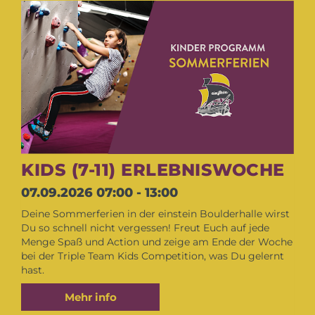
KIDS (7-11) ERLEBNISWOCHE
07.09.2026
07:00 - 13:00
Deine Sommerferien in der einstein Boulderhalle wirst
Du so schnell nicht vergessen! Freut Euch auf jede
Menge Spaß und Action und zeige am Ende der Woche
bei der Triple Team Kids Competition, was Du gelernt
hast.
Mehr info