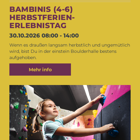
BAMBINIS (4-6)
HERBSTFERIEN-
ERLEBNISTAG
30.10.2026
08:00 - 14:00
Wenn es draußen langsam herbstlich und ungemütlich
wird, bist Du in der einstein Boulderhalle bestens
aufgehoben.
Mehr info