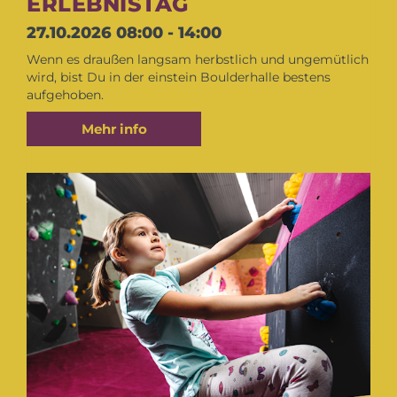
ERLEBNISTAG
27.10.2026
08:00 - 14:00
Wenn es draußen langsam herbstlich und ungemütlich
wird, bist Du in der einstein Boulderhalle bestens
aufgehoben.
Mehr info