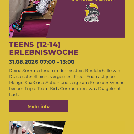
TEENS (12-14)
ERLEBNISWOCHE
31.08.2026
07:00 - 13:00
Deine Sommerferien in der einstein Boulderhalle wirst
Du so schnell nicht vergessen! Freut Euch auf jede
Menge Spaß und Action und zeige am Ende der Woche
bei der Triple Team Kids Competition, was Du gelernt
hast.
Mehr info