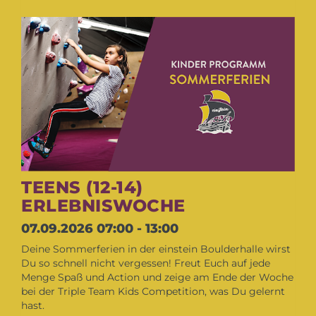
TEENS (12-14)
ERLEBNISWOCHE
07.09.2026
07:00 - 13:00
Deine Sommerferien in der einstein Boulderhalle wirst
Du so schnell nicht vergessen! Freut Euch auf jede
Menge Spaß und Action und zeige am Ende der Woche
bei der Triple Team Kids Competition, was Du gelernt
hast.