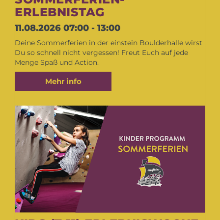
ERLEBNISTAG
11.08.2026
07:00 - 13:00
Deine Sommerferien in der einstein Boulderhalle wirst
Du so schnell nicht vergessen! Freut Euch auf jede
Menge Spaß und Action.
Mehr info