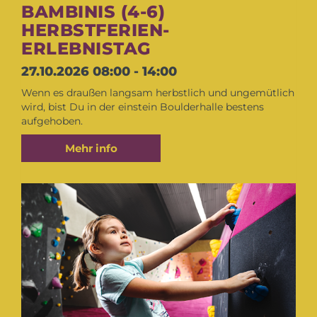
BAMBINIS (4-6)
HERBSTFERIEN-
ERLEBNISTAG
27.10.2026
08:00 - 14:00
Wenn es draußen langsam herbstlich und ungemütlich
wird, bist Du in der einstein Boulderhalle bestens
aufgehoben.
Mehr info