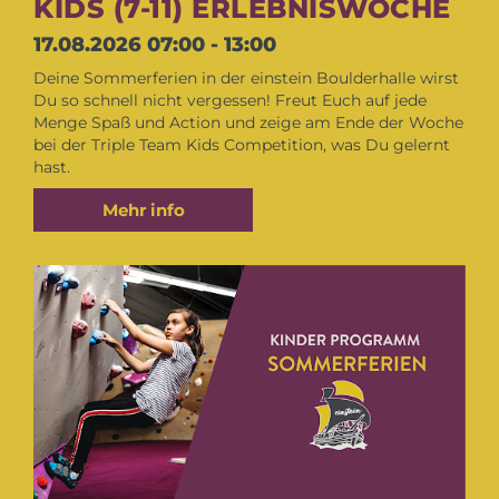
KIDS (7-11) ERLEBNISWOCHE
17.08.2026
07:00 - 13:00
Deine Sommerferien in der einstein Boulderhalle wirst
Du so schnell nicht vergessen! Freut Euch auf jede
Menge Spaß und Action und zeige am Ende der Woche
bei der Triple Team Kids Competition, was Du gelernt
hast.
Mehr info