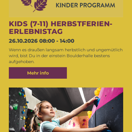
KIDS (7-11) HERBSTFERIEN-
ERLEBNISTAG
26.10.2026
08:00 - 14:00
Wenn es draußen langsam herbstlich und ungemütlich
wird, bist Du in der einstein Boulderhalle bestens
aufgehoben.
Mehr info