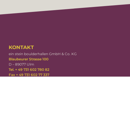
KONTAKT
ein stein boulderhallen GmbH & Co. KG
Blaubeurer Strasse 100
D – 89077 Ulm
Tel. + 49 731 602 780 82
Fax + 49 731 602 77 337
ulm@einstein-boulder.com
ÖFFNUNGSZEITEN
Mo-Fr: 10-23 Uhr
Sa-So: 10-22 Uhr
DOWNLOADS
Einverständniserklärung für Minderjährige
RECHTLICHES
Impressum